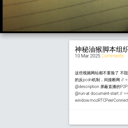
神秘油猴脚本组织bi
10 Mar 2025
Comments
这些视频网站都不要脸了 不阻
的反pcdn机制，间接断网 // ==UserS
@description 屏蔽直播的P2P上传功
@run-at document-start // ==/
window.mozRTCPeerConnectio