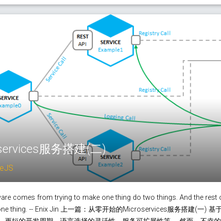
ervices服务搭建(二)
eJS
are comes from trying to make one thing do two things. And the rest
s do one thing. -- Enix Jin 上一篇：从零开始的Microservices服