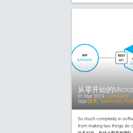
从零开始的Micros
01 Mar 2019
Comments
tags:
技术
,
TypeScript
,
Nod
So much complexity in softw
from making two thing