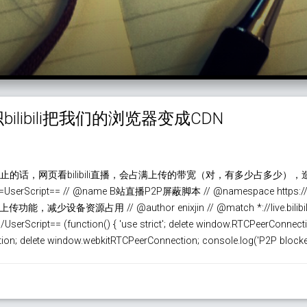
libili把我们的浏览器变成CDN
止的话，网页看bilibili直播，会占满上传的带宽（对，有多少占多少）
cript== // @name B站直播P2P屏蔽脚本 // @namespace https://enixji
能，减少设备资源占用 // @author enixjin // @match *://live.bilibili.c
UserScript== (function() { 'use strict'; delete window.RTCPeerConnecti
n; delete window.webkitRTCPeerConnection; console.log('P2P blocke