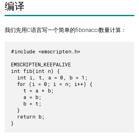
编译
我们先用C语言写一个简单的fibonacci数量计算：
#include <emscripten.h>

EMSCRIPTEN_KEEPALIVE

int fib(int n) {

  int i, t, a = 0, b = 1;

  for (i = 0; i < n; i++) {

    t = a + b;

    a = b;

    b = t;

  }

  return b;
