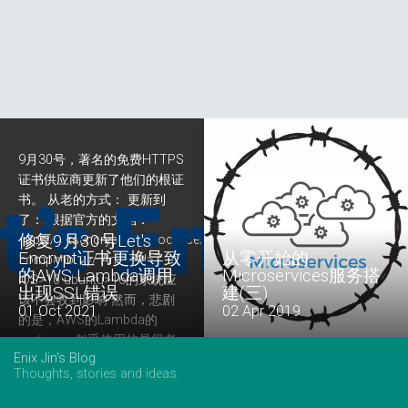
9月30号，著名的免费HTTPS
Telling a programmer there's
证书供应商更新了他们的根证
already a library to do
书。 从老的方式： 更新到
Something is like telling a
了： 根据官方的文档：
songwriter there's already a
No newer post
No older post
修复9月30号Let's
https://letsencrypt.org/docs/certificate-
song about love. -- Enix Jin
Encrypt证书更换导致
从零开始的
compatibility/ Android>7
前两篇： 从零开始的
的AWS Lambda调用
Microservices服务搭
iOS>10 ubuntu>16的系统应
Microservices服务搭建(一)
出现SSL错误
建(三)
该不会收到影响 然而，悲剧
从零开始的Microservices服
01 Oct 2021
02 Apr 2019
的是，AWS的Lambda的
务搭建(二) 微服务，通过把系
runtime，似乎使用的是很老
统解耦成一个个“微小”的服务
Enix Jin's Blog
的证书系统，从.Net Core写的
解决了大型系统的复杂性问
Thoughts, stories and ideas.
Lambda访问Let's Encrypt搭
题。然而，在享受分布式系统
建的网站的话，会出现SSL的
的好处的同时，我们也会面临