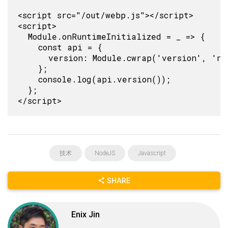
<script src="/out/webp.js"></script>

<script>

  Module.onRuntimeInitialized = _ => {

    const api = {

      version: Module.cwrap('version', 'num
    };

    console.log(api.version());

  };

技术
NodeJS
Javascript
SHARE
Enix Jin