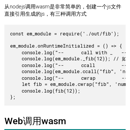
从nodejs调用wasm是非常简单的，创建一个js文件
直接引用生成的js，有三种调用方式:
const em_module = require('./out/fib');

em_module.onRuntimeInitialized = () => {
    console.log("--      call with _   --")
    console.log(em_module._fib(12)); /
    console.log("--      ccall         --")
    console.log(em_module.ccall("fib", '
    console.log("--      cwrap         --")
    let fib = em_module.cwrap("fib", 'num
    console.log(fib(12));

Web调用wasm