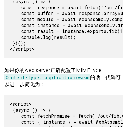
 (async () => {

    const response = await fetch('/out/fib.
    const buffer = await response.arrayBuff
    const module = await WebAssembly.compil
    const instance = await WebAssembly.inst
    const result = instance.exports.fib(12)
    console.log(result);

 })();

如果你的web server正确配置了MIME type：
Content-Type: application/wasm
的话，代码可
以进一步简化为：
<script>

 (async () => {

    const fetchPromise = fetch('/out/fib.wa
    const { instance } = await WebAssembly